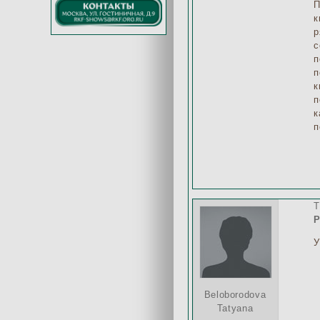
П
к
р
с
п
п
к
п
к
п
T
Р
У
Beloborodova
Tatyana