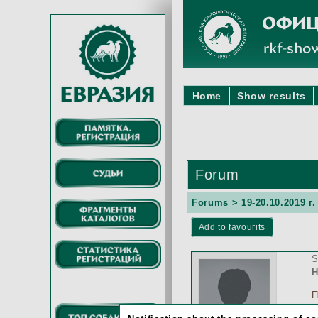
Home
Show results
Forum
Forums
>
19-20.10.2019 
Add to favourits
S
Н
П
п