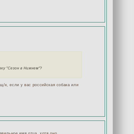
ку "Сезон в Нижнем"?
щ/к, если у вас российская собака или
авильное имя отца, хотя оно