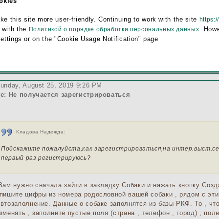
ookies
this site more user-friendly. Continuing to work with the site
https:/
 with the
. Howe
Политикой о порядке обработки персональных данных
settings or on the "Cookie Usage Notification" page
unday, August 25, 2019 9:26 PM
e: Не получается зарегистрироваться
Кладова Надежда:
Подскажите пожалуйста,как зарегистрироваться,на интер.выст.сезо
первый раз регистрируюсь?
ам нужно сначала зайти в закладку Собаки и нажать кнопку Созд
пишите цифры из номера родословной вашей собаки , рядом с эт
втозаполнение. Данные о собаке заполнятся из базы РКФ. То , чт
зменять , заполните пустые поля (страна , телефон , город) , пол