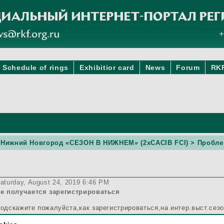
Schedule of rings
Exhibitior card
News
Forum
RK
г. Нижний Новгород «СЕЗОН В НИЖНЕМ» (2xCACIB FCI)
> Пробле
aturday, August 24, 2019 6:46 PM
е получается зарегистрироваться
одскажите пожалуйста,как зарегистрироваться,на интер.выст.сезон
ервый раз регистрируюсь?