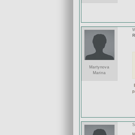
W
R
Martynova
Marina
В
p
S
М