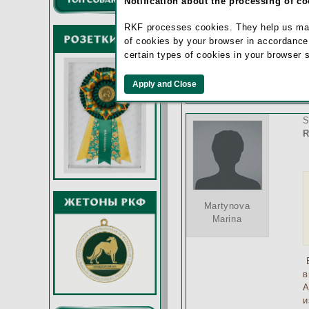
Notification about the processing of c
RKF processes cookies. They help us make 
Кладова
of cookies by your browser in accordance
Надежда
certain types of cookies in your browser 
S
R
Martynova
Marina
В
в
А
и