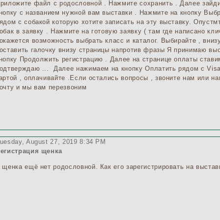
риложите файл с родословной . Нажмите сохранить . Далее зайди
нопку с названием нужной вам выставки . Нажмите на кнопку Выбр
ядом с собакой которую хотите записать на эту выставку. Опуст
обак в заявку . Нажмите на готовую заявку ( там где написано кли
окажется возможность выбрать класс и каталог. Выбирайте , вниз
оставить галочку внизу страницы напротив фразы Я принимаю вы
нопку Продолжить регистрацию . Далее на странице оплаты став
одтверждаю ... Далее нажимаем на кнопку Оплатить рядом с Visa
артой , оплачивайте .Если остались вопросы , звоните нам или 
очту и мы вам перезвоним
uesday, August 27, 2019 8:34 PM
егистрация щенка
 щенка ещё нет родословной. Как его зарегистрировать на выстав