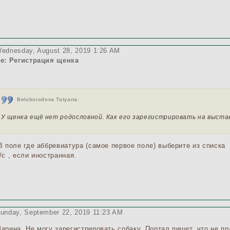
ednesday, August 28, 2019 1:26 AM
e: Регистрация щенка
Beloborodova Tatyana:
У щенка ещё нет родословной. Как его зарегистрировать на выстав
 поле где аббревиатура (самое первое поле) выберите из списка 
/c , если иностранная.
unday, September 22, 2019 11:23 AM
арина. Не могу зарегистрировать собаку. Портал пишет, что не пр