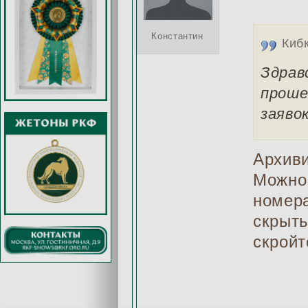
Константин
Киб
Здрав
проше
заявок
Архиви
Можно 
номера
скрыть
скройт