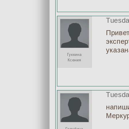
Tuesda
Привет
экспер
указан
Гуккина
Ксения
Tuesda
напиши
Мерку
Голубина