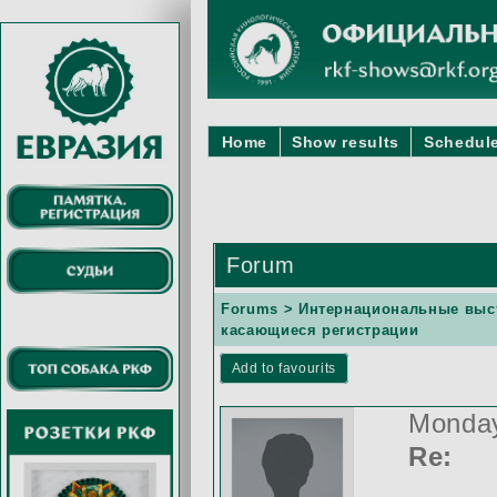
Home
Show results
Schedule
Forum
Forums
>
Интернациональные выс
касающиеся регистрации
Add to favourits
Monday
Re: