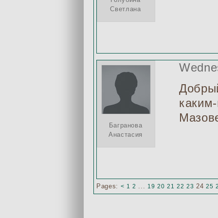
Светлана
Wednes
Добрый
каким-
Мазов
Багранова
Анастасия
Pages:
...
24
<
1
2
19
20
21
22
23
25