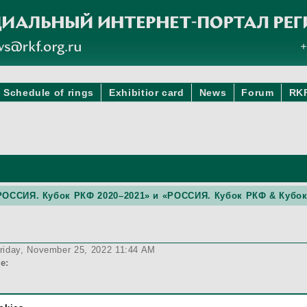
Schedule of rings
Exhibitior card
News
Forum
RK
 «РОССИЯ. Кубок РКФ 2020–2021» и «РОССИЯ. Кубок РКФ & Кубо
riday, November 25, 2022 11:44 AM
e: