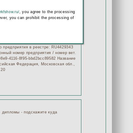
, you agree to the processing
/rkfshow.ru/
 вручную, что увеличивает время
ver, you can prohibit the processing of
ают вручную, потому что номер
ь дипломы - подскажите куда