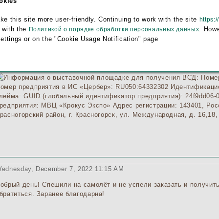
ookies
Мастяница Анастасия:
this site more user-friendly. Continuing to work with the site
https:/
Ветврачи крайне недовольны, потому что адрес приходится искать
 with the
. Howe
Политикой о порядке обработки персональных данных
выдачи каждой справки. Перезвонились между коллегами - все вбив
settings or on the "Cookie Usage Notification" page
неверный. Он должен содержать 8 цифр.
омер верный!
ednesday, December 7, 2022 11:15 AM
обрый день! Спешили на самолёт и не успели заказать и получит
братиться. Заранее благодарна!