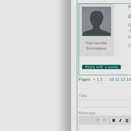
M
Д
С
"
у
Карташова
С
Екатерина
Reply with a quote
Pages:
...
<
1
2
10
11
12
1
Title
Message