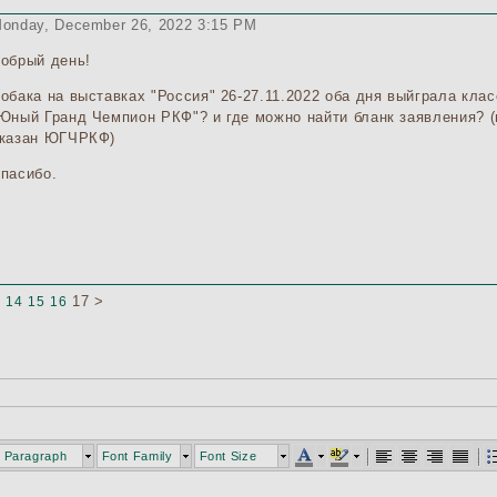
onday, December 26, 2022 3:15 PM
обрый день!
обака на выставках "Россия" 26-27.11.2022 оба дня выйграла кла
Юный Гранд Чемпион РКФ"? и где можно найти бланк заявления? (
казан ЮГЧРКФ)
пасибо.
17
>
3
14
15
16
Paragraph
Font Family
Font Size