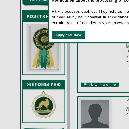
Notification about the processing of c
RKF processes cookies. They help us make 
Martynova
of cookies by your browser in accordance
Marina
certain types of cookies in your browser 
Н
Reply with a quote
W
Д
о