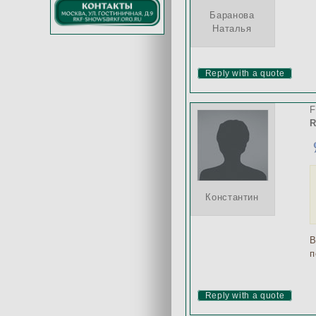
Баранова
Наталья
Reply with a quote
F
R
Константин
В
п
Reply with a quote