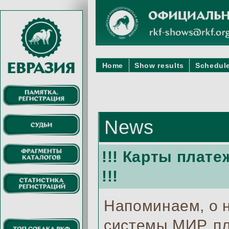
Home
Show results
Schedule
News
!!! Карты плат
!!!
Напоминаем, о 
системы МИР, пл