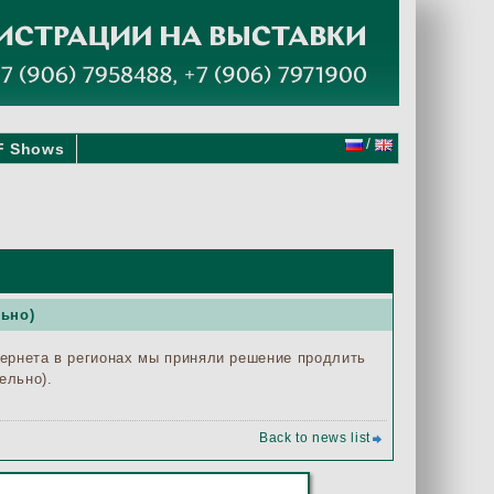
/
F Shows
льно)
ернета в регионах мы приняли решение продлить
ельно).
Back to news list