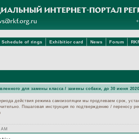
Schedule of rings
Exhibitior card
News
Forum
RK
вленного для замены класса / замены собаки, до 30 июня 202
ериода действия режима самоизоляции мы продлеваем срок, уста
ючительно. Пошаговая инструкция по подтверждению / переносу ре
m
0 AM