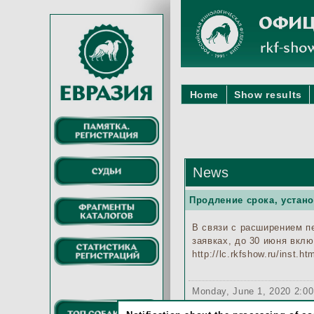
Home
Show results
News
Продление срока, устано
В связи с расширением п
заявках, до 30 июня вкл
http://lc.rkfshow.ru/inst.ht
Monday, June 1, 2020 2:0