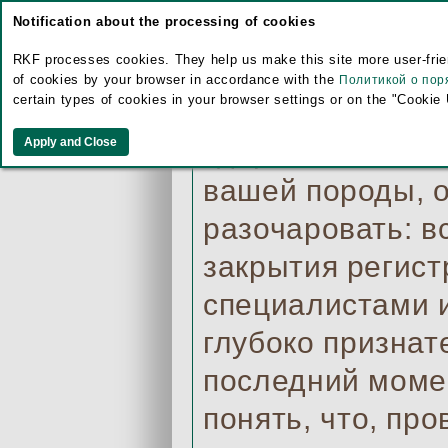
существенных из
Notification about the processing of cookies
пород по рингам
RKF processes cookies. They help us make this site more user-frien
искать замену М
of cookies by your browser in accordance with the
Политикой о пор
certain types of cookies in your browser settings or on the "Cookie
которые не смог
здоровья. Нам и
вашей породы, о
разочаровать: в
закрытия регис
специалистами 
глубоко признат
последний момен
понять, что, пр